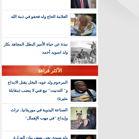
العلامة الحاج ولد فحفو في ذمة الله
نبذة عن حياة الأمير البطل المجاهد بكار
ولد اسويد أحمد
الأكثر قراءة
المرحوم ولد عوه: البخل يقتل الابداع
و" التدنيت" نبع فني لا ينضب (مقابلة
مثيرة)
الصناعة اليدوية في موريتانيا.. تراث
وإبداع "في مهب الإهمال"
ولد سيدي يحي يصف بيان الوزارة