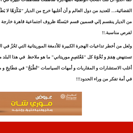
القضائية،... للعديد من دول العالم و أن أغلبها خرج من الديار "مُكْرَهًا لا 
من الديار ينقسم إلي قسمين قسم حَبَستْهُ ظروف اجتماعية قاهرة خارجة عن الإرا
لفرص مناسبة.!!
ولعل من أخطر تداعيات الهجرة الكبيرة للأدمغة الموريتانية التي تَحُزُ في ال
تستنهض هِمَمَ و نُخْوَةَ كل "مُعْتَصِمٍ موريتاني" ما هو ملاحظ في هذا البل
أغلب الاستشارات و المقاربات و أمهات السياسات "تُطْبَخُ" في مَطَابِخِ و 
في أمة تفكر من وراء الحدود!!!