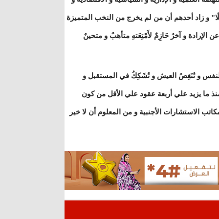
بَطَلًا" و زاد أحدهم أن من لم يخرج من النخب المتميزة
دة و آخرُ حَازِمٌ لأَمْتِعَتهِ متأهبٌ و متحينٌ
نفس و تُنَغِصُ العيش و تُشَكِكُ في المستقبل و
د منذ ما يزيد علي أربعة عقود علي الأقل من كون
مكاتب الاستشارات الأجنبية و من المعلوم أن لا خير