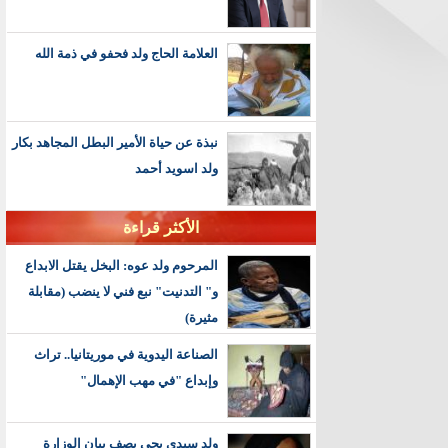
العلامة الحاج ولد فحفو في ذمة الله
نبذة عن حياة الأمير البطل المجاهد بكار
ولد اسويد أحمد
الأكثر قراءة
المرحوم ولد عوه: البخل يقتل الابداع
و" التدنيت" نبع فني لا ينضب (مقابلة
مثيرة)
الصناعة اليدوية في موريتانيا.. تراث
وإبداع "في مهب الإهمال"
ولد سيدي يحي يصف بيان الوزارة