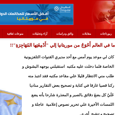
ربورتاجات
مقابلات
وثائق ودراسات
آراء وتحليلات
منوعات ثقافية
ما في العالم أَحْوَجُ من موريتانيا إلي "أَدْمِغَتِها المُهَاجِرَةِ"!!
كان لي موعد يوم أمس مع أحد مديري القنوات التلفزيونية
الخاصة فلما دخلت عليه مكتبه استقبلني بوجهه البشوش و
طلب مني الانتظار قليلا علي مقاعد مكتبه فقد انتبذ منه
ركنا قصيا غارقا في كتابة و تصحيح بعض التقارير مناديا
عَلَيً كل بضعَ دقائق بالصبر و المعذرة شارحا بأنه يضع
اللمسات الأخيرة علي تحرير نصوص إعلامية عاجلة و
تصحيح و تنقيح أخري.