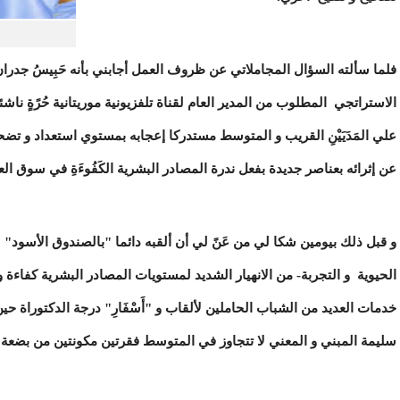
فلما سألته السؤال المجاملاتي عن ظروف العمل أجابني بأنه حَبِيسُ جدران 
الاستراتجي المطلوب من المدير العام لقناة تلفزيونية موريتانية حُرًةٍ ناشئ
علي المَدَيَيْنِ القريب و المتوسط مستدركا إعجابه بمستوي استعداد و تضح
عن إثرائه بعناصر جديدة بفعل ندرة المصادر البشرية الكَفُوءَةِ في سوق ال
و قبل ذلك بيومين شكا لي من عَنً لي أن ألقبه دائما "بالصندوق الأسود" لل
الحيوية و التجربة- من الانهيار الشديد لمستويات المصادر البشرية كفاءة و
خدمات العديد من الشباب الحاملين لألقاب و "أَسْفَارِ" درجة الدكتوراة حي
سليمة المبني و المعني لا تتجاوز في المتوسط فقرتين مكونتين من بضعة أ