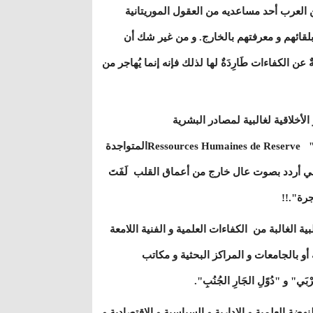
 العرب أحد مساعديه من العقول الموريتانية
لقائهم و معرفتهم بالخارج. و من غير شك أن
ٌ عن الكفاءات طَارِدَةٌ لها لذلك فإنه إنما يُهاجر من
لأخلاقية لغالبية لمصادر البشرية
"العَامِلَةِ"Ressources Humaines Actives و المصادر البشرية "الإِحْتِيًاطِيًةِ" Ressources Humaines de Reserveالمتواجدة
دتني أردد بصوت عال خارج من أعماق القلب لَفَتَ
جرة".!!
ية الغالبة من الكفاءات العلمية و الفنية اللامعة
 أو بالجامعات و المراكز البحثية و مكاتب
ي" و "دُوًلِ الجَارِ الجُنُبِ".
ة العلمية و الإدارية و السياسية و الاقتصادية و