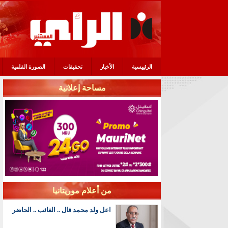
الرئييسية
الأخبار
تحقيقات
الصورة القلمية
مساحة إعلانية
من أعلام موريتانيا
اعل ولد محمد فال .. الغائب .. الحاضر