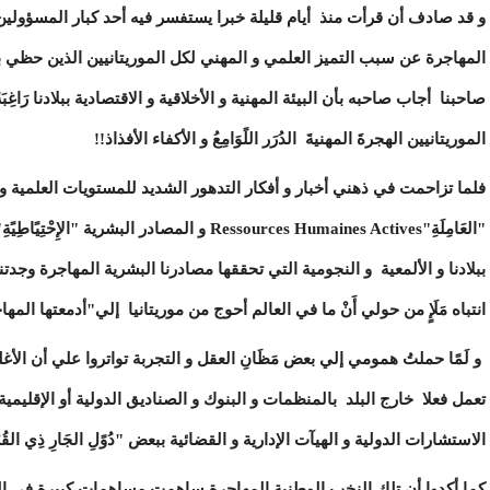
و قد صادف أن قرأت منذ أيام قليلة خبرا يستفسر فيه أحد كبار المسؤولين
المهاجرة عن سبب التميز العلمي و المهني لكل الموريتانيين الذين حظي ب
صاحبنا أجاب صاحبه بأن البيئة المهنية و الأخلاقية و الاقتصادية ببلادنا رَاغِبَة
الموريتانيين الهجرةَ المهنيةَ الدُرَر اللًوَامِعُ و الأكفاء الأفذاذ!!
فلما تزاحمت في ذهني أخبار و أفكار التدهور الشديد للمستويات العلمية و ا
ببلادنا و الألمعية و النجومية التي تحققها مصادرنا البشرية المهاجرة وج
انتباه مَلَإٍ من حولي أَنْ ما في العالم أحوج من موريتانيا إلي"أدمعتها المها
و لَمًا حملتُ همومي إلي بعض مَظَانِ العقل و التجربة تواتروا علي أن الأغلب
تعمل فعلا خارج البلد بالمنظمات و البنوك و الصناديق الدولية أو الإقليمية
الاستشارات الدولية و الهيآت الإدارية و القضائية ببعض "دُوًلِ الجَارِ ذِي القُرْبَ
كما أكدوا أن تلك النخب الوطنية المهاجرة ساهمت مساهمات كبيرة في النهض