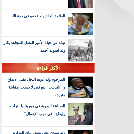
العلامة الحاج ولد فحفو في ذمة الله
نبذة عن حياة الأمير البطل المجاهد بكار
ولد اسويد أحمد
الأكثر قراءة
المرحوم ولد عوه: البخل يقتل الابداع
و" التدنيت" نبع فني لا ينضب (مقابلة
مثيرة)
الصناعة اليدوية في موريتانيا.. تراث
وإبداع "في مهب الإهمال"
ولد سيدي يحي يصف بيان الوزارة