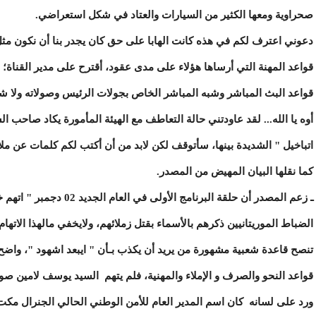
صحراوية ومعها الكثير من السيارات والعتاد في شكل استعراضي.
دعوني اعترف لكم في هذه كانت الهابا على حق كان يجدر بنا أن نكون مثل الو
قواعد المهنة التي أرساها هؤلاء على مدى عقود، أقترح على مدير القناة؛
قواعد البث المباشر وشبه المباشر الخاص بجولات الرئيس وصولاته ولا شي
أوه يا الله... لقد عاودتني حالة التعاطف مع الهيئة المأمورة يكاد صاحب 
اتباخيل " الشديدة بينها، سأتوقف لكن لابد من أن أكتب لكم كلمات عن 
كما نقلها البيان المهيض من المصدر.
ـ زعم المصدر أن حلقة البرنا
الضباط الموريتانيين ذكرهم بالأسماء بقتل زملائهم، ولايخفي مالهذا الاته
تنصح قاعدة شعبية مشهورة من يريد أن يكذب بـأن " ايبعد اشهود "، وا
قواعد النحو والصرف و الإملاء والمهنية، فلم يتهم السيد يوسف لامين صو
ورد على لسانه كان اسم المدير العام للأمن الوطني الحالي الجنرال مكت 