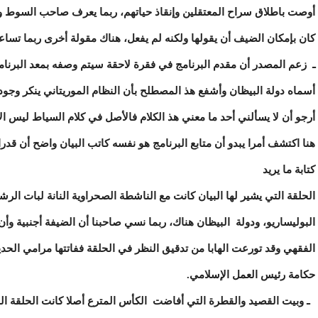
أوصت باطلاق سراح المعتقلين وإنقاذ حياتهم، ربما يعرف صاحب السوط وال
كان بإمكان الضيف أن يقولها ولكنه لم يفعل، هناك مقولة أخرى ربما تسا
ـ زعم المصدر أن مقدم البرنامج في فقرة لاحقة سيتم وصفه بمعد البرنام
أسماه دولة البيظان وأشفع هذ المصطلح بأن النظام الموريتاني ينكر وجو
أرجو أن لا يسألني أحد ما معني هذ الكلام فالأصل في كلام السياط ليس الا
هنا اكتشف أمرا يبدو أن متابع البرنامج هو نفسه كاتب البيان واضح أن قدر
كتابة ما يريد
الحلقة التي يشير لها البيان كانت مع الناشطة الصحراوية النانة لبات ال
البوليساريو، ودولة البيظان هناك، ربما نسي صاحبنا أن الضيفة أجنبية وأن حدي
الفقهي وقد تورعت الهابا من تدقيق النظر في الحلقة ففاتتها مرامي الحدي
حكامة رئيس العمل الإسلامي.
ـ وبيت القصيد والقطرة التي أفاضت الكأس المترع أصلا كانت الحلقة الخا