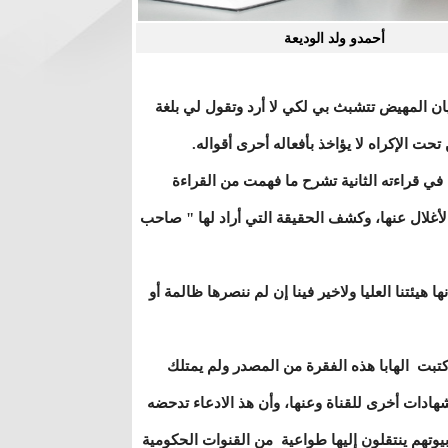
أحمدو ولد الوديعة
ن المهيض تتشبث بي لكي لا أرد وتقول لي بلغة
حت الإكراه لا يؤاخذ بأفعاله أحرى أقواله.
ي قراءته الثانية تشرح ما فهمت من القراءة
لأغلال عنها، وكشف الحقيقة التي أراد لها " صاحب
 هيئتنا العليا ولاخير فينا إن لم ننصرها ظالمة أو
تبت الهابا هذه الفقرة من المصدر ولم يمتلك
دات أخرى للقناة وعنها، وأن هذ الادعاء تدحضه
بيوتهم ينتقلون إليها طواعية من القنوات الحكومية