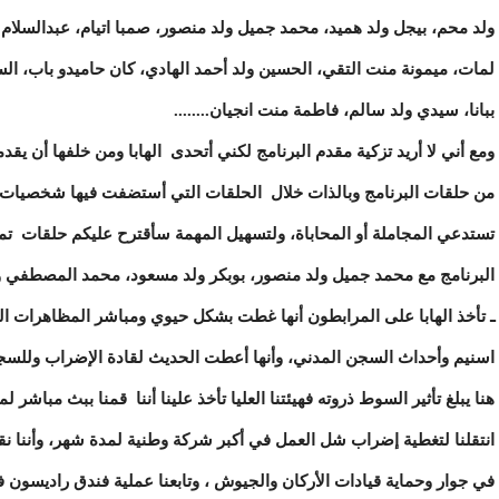
ولد محم، بيجل ولد هميد، محمد جميل ولد منصور، صمبا اتيام، عبدالسلام
لمات، ميمونة منت التقي، الحسين ولد أحمد الهادي، كان حاميدو باب، ال
ببانا، سيدي ولد سالم، فاطمة منت انجيان........
ومع أني لا أريد تزكية مقدم البرنامج لكني أتحدى الهابا ومن خلفها أن يقد
من حلقات البرنامج وبالذات خلال الحلقات التي أستضفت فيها شخصيات أش
تستدعي المجاملة أو المحاباة، ولتسهيل المهمة سأقترح عليكم حلقات تم
البرنامج مع محمد جميل ولد منصور، بوبكر ولد مسعود، محمد المصطفي ولد
ـ تأخذ الهابا على المرابطون أنها غطت بشكل حيوي ومباشر المظاهرات
اسنيم وأحداث السجن المدني، وأنها أعطت الحديث لقادة الإضراب وللس
هنا يبلغ تأثير السوط ذروته فهيئتنا العليا تأخذ علينا أننا قمنا ببث مبا
انتقلنا لتغطية إضراب شل العمل في أكبر شركة وطنية لمدة شهر، وأننا نق
في جوار وحماية قيادات الأركان والجيوش ، وتابعنا عملية فندق راديسون