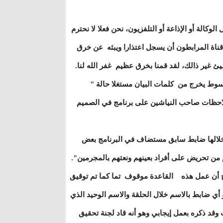
كالة أو الإذاعة أو التلفزيون، نحن فعلا لا نحترم
 قناة المرابطون أن يسجل اعتذارا ويبثه عن خرق
ئ غير ذالك، لقد قمنا بخرق عظيم غفر الله لنا.
السوط يخرج من كلمات البيان مستغلا حالة "
ملاحظات صاحب النياشين على برنامج في الصميم
مج الأولى في العام الجديد 02 دجمبر " اتهم خلالها ضابط سابق مستضاف في البرنامج بعض
ام من تحريض على أفراد بعينهم ونعتهم بالمجرمين".
ضح أن عمل هذه القاعدة موقوف تما كما تم توقيق
 أي ضابط بالاسم خلال الحلقة والاسم الوحيد الذي
وقد ذكره بعمل إيجابي وهو أنه قاد لجنة تحقيق