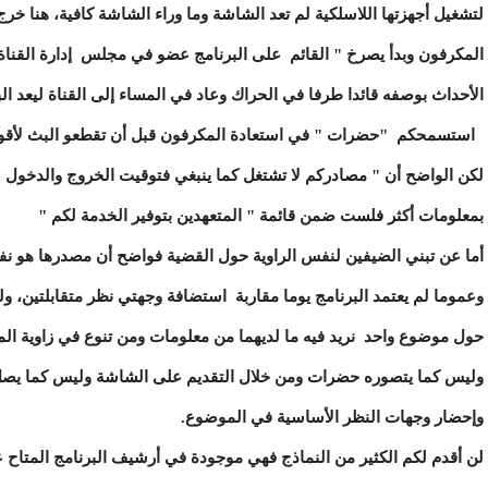
لتشغيل أجهزتها اللاسلكية لم تعد الشاشة وما وراء الشاشة كافية، هنا خ
المكرفون وبدأ يصرخ " القائم على البرنامج عضو في مجلس إدارة القناة،
الأحداث بوصفه قائدا طرفا في الحراك وعاد في المساء إلى القناة ليعد ال
استسمحكم "حضرات " في استعادة المكرفون قبل أن تقطعو البث لأقول لكم 
لكن الواضح أن " مصادركم لا تشتغل كما ينبغي فتوقيت الخروج والدخول 
بمعلومات أكثر فلست ضمن قائمة " المتعهدين بتوفير الخدمة لكم "
أما عن تبني الضيفين لنفس الراوية حول القضية فواضح أن مصدرها هو 
وعموما لم يعتمد البرنامج يوما مقاربة استضافة وجهتي نظر متقابلتين، 
حول موضوع واحد نريد فيه ما لديهما من معلومات ومن تنوع في زاوية الم
وليس كما يتصوره حضرات ومن خلال التقديم على الشاشة وليس كما يصل
وإحضار وجهات النظر الأساسية في الموضوع.
لن أقدم لكم الكثير من النماذج فهي موجودة في أرشيف البرنامج المتاح 