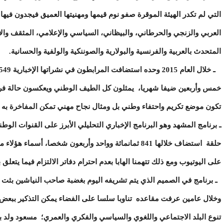
التي لم تكدر الهيئة الموقرة صفو نوم قيمها ومهنيتها العميق فيجدون فيه
العربي والزنجي والحرطاني، والبيظاني، السياسي والإعلامي، المثقف والأ
المتحدث بالعربية والفرنسية والبولارية والصوننكية والولفية والحسانية.
خمس وأربعين ضيفا شهريا، يمثلون كل الطيف الوطني ويعكسون حالة فريدة
تكون موضع تكريم واحتفاء وطني بل ومثال نجاح مهني تمكن المفاخرة به خ
حلقة استضاف خلالها 841 ثمانمائة وواحد وأربعون شخصا، أ
على اليوتيوب ومع ذلك تتهمنا الهابا بعدم احترام دفاتر الالتزام فيما يتعلق با
ـ برنامج في الصميم الذي يتم تشريفه اليوم بغضبة صاحب النياشين بثت منه 87 
وخلال عامين عرفت مقاعده تناوبا سلسا على الفضاء يمكن التذكير ببعض
تنوع البلد الاجتماعي واللغوي والسياسي والفكري والعمري؛ مسعود ولد ب