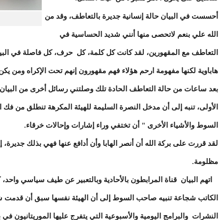
أحسست في البيان حالة إنسانية جديرة بالتعاطف، وقد من
الله علي بنعم لاتحصى منها أنني شديد الحساسية في
التعاطف مع المقهورين، لقد كانت كل كلمة، كل حرف، كل فاصلة في البيا
هاباوية لكنها مفهومة ارحم هؤلاء فهم مقهورون إنهم تحت الإكراه ومن يكن ت
بعد ساعات من حالة التعاطف الحادة تلك وصلتني رسائل أخرى من البيان ف
الأولى، تنبه إلى أن مدخل النصرة السليمة للهيئة المكرهة تنطلق من فك ا
السوط والأشياء الأخرى " أن تختفي وراء إشارات وإحالات خرقاء.
لقد قررت على بركة الله أن أنصر الهابا وأن أدافع عنها فهي بذلك جديرة، إنها
مظلومة.
اتهم البيان قناة المرابطون بالأحادية وبالتعبير عن طيف سياسي واحد، ك
الكاتب شجاعة تنبيه صاحب السوط إلى أن الهيئة نفسها سبق أن قدمت شها
النشرات والبرامج اليومية والأسبوعية التي يتفرج عليها الموريتانيون في 