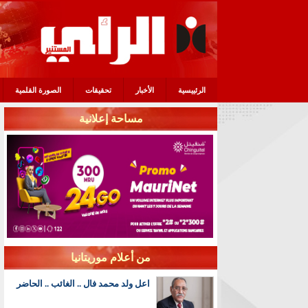
الرئييسية
الأخبار
تحقيقات
الصورة القلمية
مساحة إعلانية
من أعلام موريتانيا
اعل ولد محمد فال .. الغائب .. الحاضر