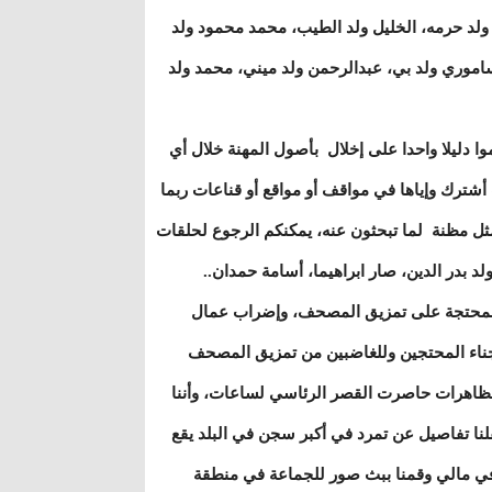
 ولد حرمه، الخليل ولد الطيب، محمد محمود ولد
ساموري ولد بي، عبدالرحمن ولد ميني، محمد ولد
موا دليلا واحدا على إخلال بأصول المهنة خلال أي
ترك وإياها في مواقف أو مواقع أو قناعات ربما
ثل مظنة لما تبحثون عنه، يمكنكم الرجوع لحلقات
 بدر الدين، صار ابراهيما، أسامة حمدان..
 المحتجة على تمزيق المصحف، وإضراب عمال
جناء المحتجين وللغاضبين من تمزيق المصحف
شر لمظاهرات حاصرت القصر الرئاسي لساعات، وأننا
لنا تفاصيل عن تمرد في أكبر سجن في البلد يقع
 في مالي وقمنا ببث صور للجماعة في منطقة