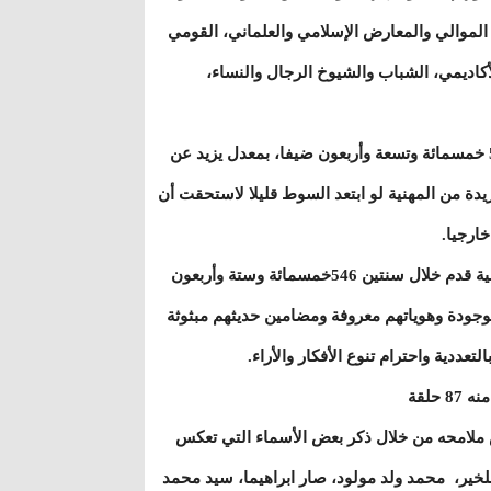
ا الموالي والمعارض الإسلامي والعلماني، القومي
كاديمي، الشباب والشيوخ الرجال والنساء،
ـ خلال العام 2015 وحده استضافت المرابطون في نشراتها الإخبارية 549 خمسمائة وتسعة وأربعون ضيفا، بمعدل يزيد عن
 من المهنية لو ابتعد السوط قليلا لاستحقت أن
ارجيا.
ـ برنامج المشهد وهو البرنامج الإخباري التحليلي الأبرز على القنوات الوطنية قدم خلال سنتين 546خمسمائة وستة وأربعون
سماء هؤلاء موجودة وهوياتهم معروفة ومضامين حديثهم مبثوثة
لتعددية واحترام تنوع الأفكار والأراء.
حلقة
 ملامحه من خلال ذكر بعض الأسماء التي تعكس
لخير، محمد ولد مولود، صار ابراهيما، سيد محمد