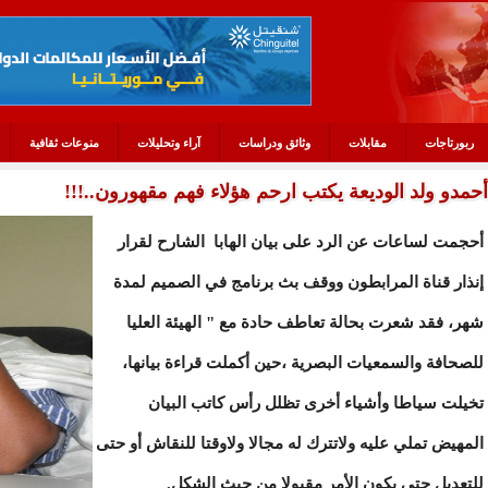
ربورتاجات
مقابلات
وثائق ودراسات
آراء وتحليلات
منوعات ثقافية
أحمدو ولد الوديعة يكتب ارحم هؤلاء فهم مقهورون..!!!
أحجمت لساعات عن الرد على بيان الهابا الشارح لقرار
إنذار قناة المرابطون ووقف بث برنامج في الصميم لمدة
شهر، فقد شعرت بحالة تعاطف حادة مع " الهيئة العليا
للصحافة والسمعيات البصرية ،حين أكملت قراءة بيانها،
تخيلت سياطا وأشياء أخرى تظلل رأس كاتب البيان
المهيض تملي عليه ولاتترك له مجالا ولاوقتا للنقاش أو حتى
للتعديل حتى يكون الأمر مقبولا من حيث الشكل.