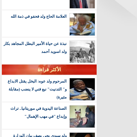
العلامة الحاج ولد فحفو في ذمة الله
نبذة عن حياة الأمير البطل المجاهد بكار
ولد اسويد أحمد
الأكثر قراءة
المرحوم ولد عوه: البخل يقتل الابداع
و" التدنيت" نبع فني لا ينضب (مقابلة
مثيرة)
الصناعة اليدوية في موريتانيا.. تراث
وإبداع "في مهب الإهمال"
ولد سيدي يحي يصف بيان الوزارة