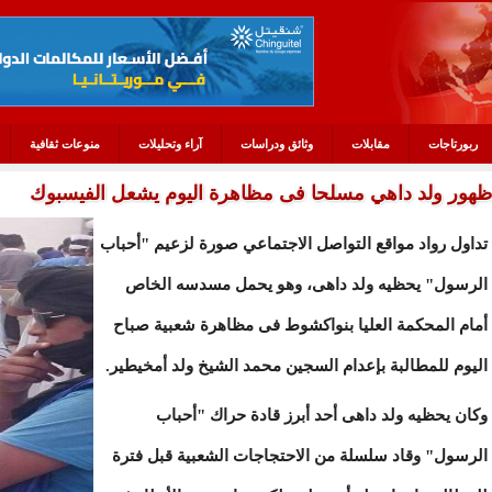
ربورتاجات
مقابلات
وثائق ودراسات
آراء وتحليلات
منوعات ثقافية
ظهور ولد داهي مسلحا فى مظاهرة اليوم يشعل الفيسبوك
تداول رواد مواقع التواصل الاجتماعي صورة لزعيم "أحباب
الرسول" يحظيه ولد داهى، وهو يحمل مسدسه الخاص
أمام المحكمة العليا بنواكشوط فى مظاهرة شعبية صباح
اليوم للمطالبة بإعدام السجين محمد الشيخ ولد أمخيطير.
وكان يحظيه ولد داهى أحد أبرز قادة حراك "أحباب
الرسول" وقاد سلسلة من الاحتجاجات الشعبية قبل فترة