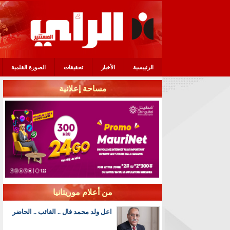
الرئييسية
الأخبار
تحقيقات
الصورة القلمية
مساحة إعلانية
من أعلام موريتانيا
اعل ولد محمد فال .. الغائب .. الحاضر