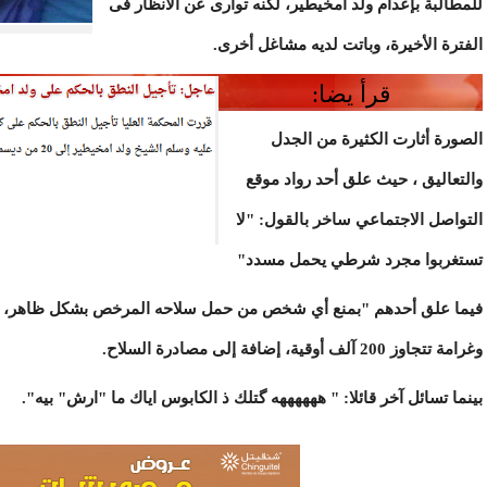
للمطالبة بإعدام ولد أمخيطير، لكنه توارى عن الأنظار فى
الفترة الأخيرة، وباتت لديه مشاغل أخرى.
قرأ يضا:
الصورة أثارت الكثيرة من الجدل
والتعاليق ، حيث علق أحد رواد موقع
التواصل الاجتماعي ساخر بالقول: "لا
تستغربوا مجرد شرطي يحمل مسدد"
فيما علق أحدهم "بمنع أي شخص من حمل سلاحه المرخص بشكل ظاهر، تح
وغرامة تتجاوز 200 آلف أوقية، إضافة إلى مصادرة السلاح.
بينما تسائل آخر قائلا: " ههههههه گتلك ذ الكابوس اياك ما "ارش" بيه".