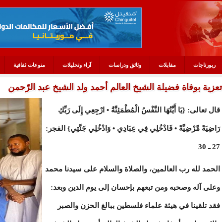
ربورتاجات
مقابلات
وثائق ودراسات
آراء وتحليلات
منوعات ثقافية
تعزية بوفاة فضيلة الشيخ العالم أحمد ولد الشيخ عبد الرّحمن
قال تعالى: {يَا أَيَّتُهَا النَّفْسُ الْمُطْمَئِنَّةُ • ارْجِعِي إِلَى رَبِّكِ
رَاضِيَةً مَّرْضِيَّةً • فَادْخُلِي فِي عِبَادِي • وَادْخُلِي جَنَّتِي} الفجر:
27 ـ 30
الحمد لله رب العالمين، والصلاة والسلام على سيدنا محمد
وعلى آله وصحبه ومن تبعهم بإحسان إلى يوم الدين وبعد:
فقد تلقينا في هيئة علماء فلسطين ببالغ الحزن والصبر