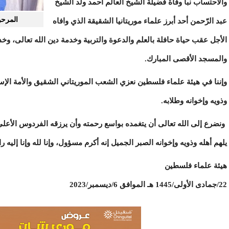
والاحتساب نبأ وفاة فضيلة الشيخ العالم أحمد ولد الشيخ
المرحو
عبد الرّحمن أحد أبرز علماء موريتانيا الشقيقة الذي وافاه
الأجل عقب حياة حافلة بالعلم والدعوة والتربية وخدمة دين الله تعالى، و
والمسجد الأقصى المبارك.
وإننا في هيئة علماء فلسطين نعزي الشعب الموريتاني الشقيق والأمة الإسلا
وذويه وإخوانه وطلابه.
ونضرع إلى الله تعالى أن يتغمده بواسع رحمته وأن يرزقه الفردوس الأعلى
يلهم أهله وذويه وإخوانه الصبر الجميل إنه أكرم مسؤول، وإنا لله وإنا إليه ر
هيئة علماء فلسطين
22/جمادى الأولى/1445 هـ الموافق 6/ديسمبر/2023