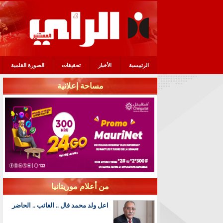
الرئييسية
الأخبار
تحقيقات
الصورة القلمية
مساحة إعلانية
من أعلام موريتانيا
اعل ولد محمد فال .. الغائب .. الحاضر