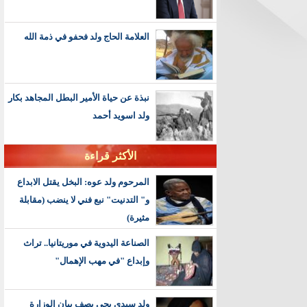
العلامة الحاج ولد فحفو في ذمة الله
نبذة عن حياة الأمير البطل المجاهد بكار
ولد اسويد أحمد
الأكثر قراءة
المرحوم ولد عوه: البخل يقتل الابداع
و" التدنيت" نبع فني لا ينضب (مقابلة
مثيرة)
الصناعة اليدوية في موريتانيا.. تراث
وإبداع "في مهب الإهمال"
ولد سيدي يحي يصف بيان الوزارة