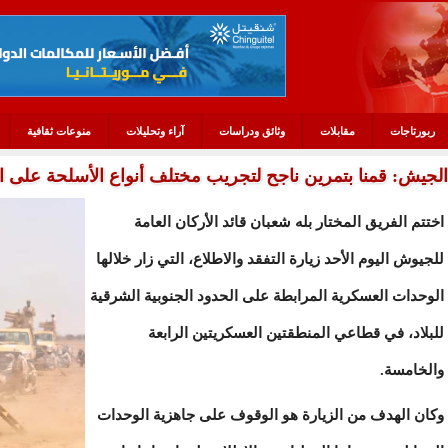
ربورتاجات
مقابلات
وثائق ودراسات
آراء وتحليلات
منوعات ثقافية
الجيش: قمنا بتمرين ناجح لتجريب مختلف أنواع الأسلحة على الح
اختتم الفريق المختار بله شعبان قائد الأركان العامة
للجيوش اليوم الأحد زيارة التفقد والاطلاع، التي زار خلالها
الوحدات العسكرية المرابطة على الحدود الجنوبية الشرقية
للبلاد، في قطاعي المنطقتين العسكريتين الرابعة
والخامسة.
وكان الهدف من الزيارة هو الوقوف على جاهزية الوحدات