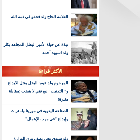
العلامة الحاج ولد فحفو في ذمة الله
نبذة عن حياة الأمير البطل المجاهد بكار
ولد اسويد أحمد
الأكثر قراءة
المرحوم ولد عوه: البخل يقتل الابداع
و" التدنيت" نبع فني لا ينضب (مقابلة
مثيرة)
الصناعة اليدوية في موريتانيا.. تراث
وإبداع "في مهب الإهمال"
ولد سيدي يحي يصف بيان الوزارة