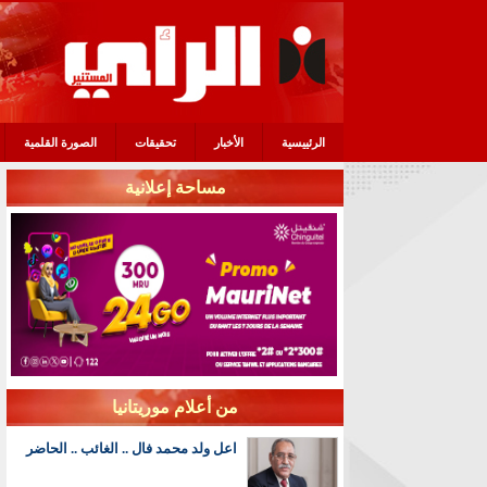
الرئييسية
الأخبار
تحقيقات
الصورة القلمية
مساحة إعلانية
من أعلام موريتانيا
اعل ولد محمد فال .. الغائب .. الحاضر