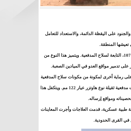
الجنود على اليقظة الدائمة، والاستعداد للتعامل
 تعيشها المنطقة.
كما شملت الزيارة رماية تجريبية، لاختبار فعالية منظومة راجمات صواريخ 107، التابعة لسلاح المدفعية. ويتميز هذا النوع من
در على تدمير مواقع العدو في الميادين الصعبة.
 على رماية أخرى لمكونة من مكونات سلاح المدفعية
في قطاع المنطقة العسكرية السابعة، حيث تم تنفيذ رماية ناجحة لبطاريات مدفعية ثقيلة نوع هاوتزر عيار 122 مم. ويتكفل هذا
 تحصيناته ومواقع إرساله.
لة طبية عسكرية، قدمت العلاجات وأجرت المعاينات
 في القرى الحدودية.